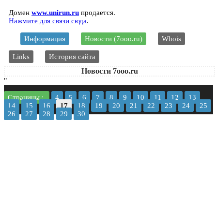
Домен
www.unirun.ru
продается.
Нажмите для связи сюда
.
Информация
Новости (7ooo.ru)
Whois
Links
История сайта
Новости 7ooo.ru
"
Страницы :
4
5
6
7
8
9
10
11
12
13
14
15
16
17
18
19
20
21
22
23
24
25
26
27
28
29
30